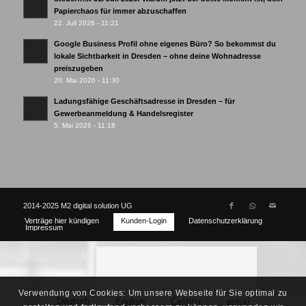
Papierchaos für immer abzuschaffen
22. Juli 2026 - 11:21
Google Business Profil ohne eigenes Büro? So bekommst du
lokale Sichtbarkeit in Dresden – ohne deine Wohnadresse
preiszugeben
20. Mai 2026 - 11:30
Ladungsfähige Geschäftsadresse in Dresden – für
Gewerbeanmeldung & Handelsregister
5. Mai 2026 - 11:18
2014-2025 M2 digital solution UG
Verträge hier kündigen
Kunden-Login
Datenschutzerklärung
Impressum
Verwendung von Cookies: Um unsere Webseite für Sie optimal zu
Deutsch
English
Čeština
polski